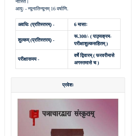
नास्ति।
आयुः - न्यूनातिन्यूनम् 16 वर्षाणि.
अवधिः (प्रतिस्तरम्) -
6 मासाः
रू.300/- ( पाठ्यक्रम-
शुल्कम् (प्रतिस्तरम्) -
परीक्षाशुल्कसहितम् )
वर्षे द्विवारम् ( फरवरीमासे
परीक्षासमय -
अगस्तमासे च )
प्रवेशः