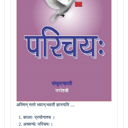
अस्मिन् स्तरे भवान्/भवती ज्ञास्यति ....
कालाः प्रयोगाश्च ।
अच्सन्धेः परिचयः।