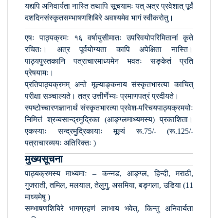
यद्यपि अनिवार्यता नास्ति तथापि सूचयामः यत् अत्र प्रवेशात् पूर्वं
दशदिनसंस्कृतसम्भाषणशिबिरे अवश्यमेव भागं स्वीकरोतु।
एषः पाठ्यक्रमः १६ वर्षायुसीमातः उपरिवयोपरिमितानां कृते
रचितः। अत्र पूर्वयोग्यता कापि अपेक्षिता नास्ति।
पाठ्यपुस्तकानि पत्राचारमाध्यमेन भवतः सङ्केतं प्रति
प्रेषयामः।
प्रतिपाठ्यक्रमम् अन्ते मूल्याङ्कनाय संस्कृतभारत्या काचित्
परीक्षा सञ्चाल्यते। तत्र उत्तीर्णेभ्यः प्रमाणपत्रं प्रदीयते।
स्पष्टोच्चारणज्ञानार्थं संस्कृतभारत्या प्रवेश-परिचयपाठ्यक्रमयोः
निमित्तं श्रव्यसान्द्रमुद्रिका (आङ्ग्लमाध्यमस्य) प्रकाशिता।
एकस्याः सन्द्रमुद्रिकायाः मूल्यं रू.75/- (रू.125/-
पत्राचारव्ययः अतिरिक्तः )
मुख्यसूचना
पाठ्यक्रमस्य माध्यमाः – कन्नड, आङ्ग्ल, हिन्दी, मराठी,
गुजराती, तमिल, मलयाल, तेलुगु, असमिया, बङ्गला, उडिया (11
माध्यमेषु )
सम्भाषणशिबिरे भागग्रहणं लाभाय भवेत्, किन्तु अनिवार्यता