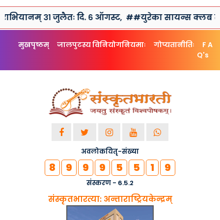
म् ३१ जुलैतः दि. ६ ऑगस्ट,
##युरेका सायन्स क्लब तथा संस्कृतभ
मुखपृष्ठम्
जालपुटस्य विनियोगनियमाः
गोप्यतानीतिः
F A
Q's
अवलोकयितृ-संख्या
8
9
9
9
5
5
1
9
संस्करण - 6.5.2
संस्कृतभारत्या: अन्ताराष्ट्रियकेन्द्रम्