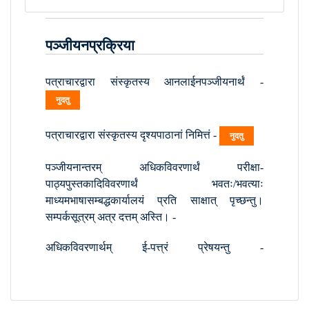
पञ्जीयनप्रक्रिया
पत्राचारद्वारा संस्कृतस्य आनलाईनपञ्जीयनार्थं -
नुदतु
पत्राचारद्वारा संस्कृतस्य दृश्यपाठानां निमित्तं -
नुदतु
पञ्जीयनान्तरम् अधिकविवरणार्थं परीक्षा-
पाठ्यपुस्तकादिविवरणार्थं भवतः/भवत्याः
माध्यमभाषासम्बद्धकार्यालयं प्रति साक्षात् पृच्छन्तु।
सम्पर्कसूत्रम् अत्र दत्तम् अस्ति। -
सम्पर्कः
अधिकविवरणार्थम् ई-पत्त्रं प्रेषयन्तु -
samskritamdelhi@gmail.com