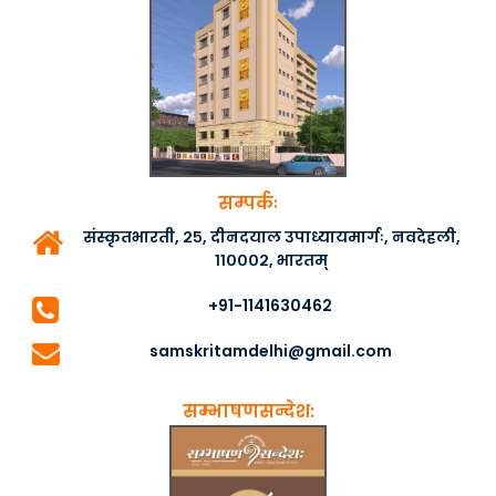
सम्पर्कः
संस्कृतभारती, २५, दीनदयाल उपाध्यायमार्गः, नवदेहली,
११०००२, भारतम्
+91-1141630462
samskritamdelhi@gmail.com
सम्भाषणसन्देश: