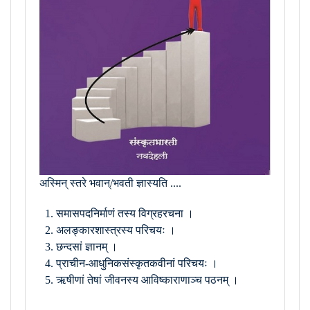
अस्मिन् स्तरे भवान्/भवती ज्ञास्यति ....
समासपदनिर्माणं तस्य विग्रहरचना ।
अलङ्कारशास्त्रस्य परिचयः ।
छन्दसां ज्ञानम् ।
प्राचीन-आधुनिकसंस्कृतकवीनां परिचयः ।
ऋषीणां तेषां जीवनस्य आविष्काराणाञ्च पठनम् ।