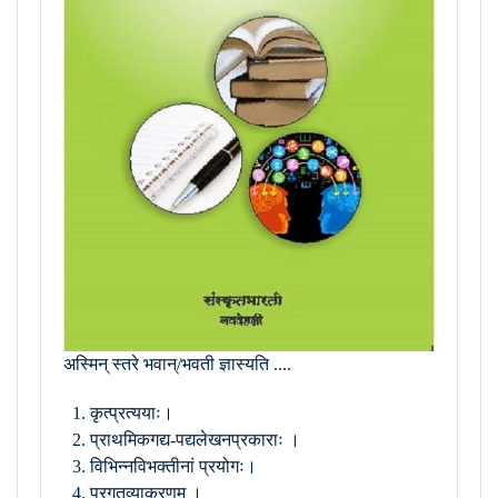
अस्मिन् स्तरे भवान्/भवती ज्ञास्यति ....
कृत्प्रत्ययाः।
प्राथमिकगद्य-पद्यलेखनप्रकाराः ।
विभिन्नविभक्तीनां प्रयोगः।
प्रगतव्याकरणम् ।