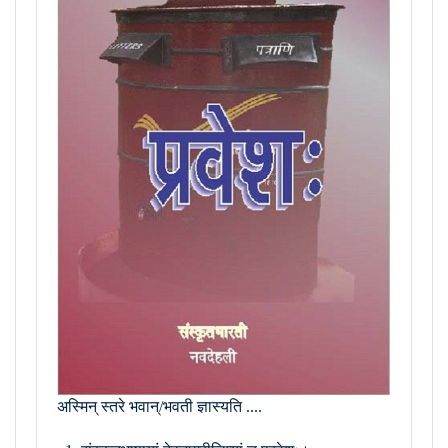
अस्मिन् स्तरे भवान्/भवती ज्ञास्यति ....