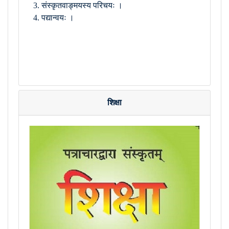
संस्कृतवाङ्मयस्य परिचयः ।
पद्यान्वयः ।
शिक्षा