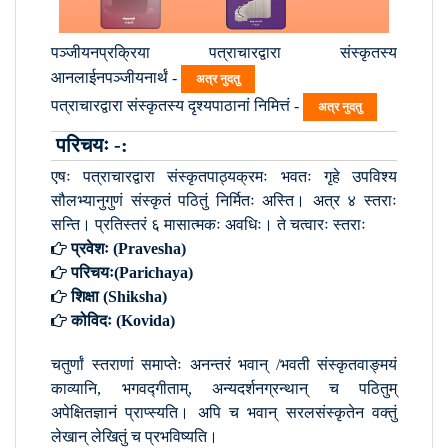
पञ्जीयनप्रक्रिया पत्राचारद्वारा संस्कृतस्य
आनलाईनपञ्जीयनार्थं -
अत्र नुदतु
पत्राचारद्वारा संस्कृतस्य दृश्यपाठानां निमित्तं -
अत्र नुदतु
परिचयः -:
एषः पत्राचारद्वारा संस्कृतपाठ्यक्रमः भवतः गृहे उपविश्य
सौलभ्यानुगुणं संस्कृतं पठितुं निर्मितः अस्ति। अत्र ४ स्तराः
सन्ति। प्रतिस्तरं ६ मासात्मकः अवधिः। ते चत्वारः स्तराः
प्रवेशः (Pravesha)
परिचयः(Parichaya)
शिक्षा (Shiksha)
कोविदः (Kovida)
चतुर्णां स्तराणां समाप्तेः अनन्तरं भवान् /भवती संस्कृतवाङ्मयं
काव्यानि, भगवद्गीताम्, अन्यदर्शनग्रन्थान् च पठितुम्
अपेक्षितज्ञानं प्राप्स्यति। अपि च भवान् सरलसंस्कृतेन वक्तुं
लेखान् लेखितुं च प्रभविष्यति।