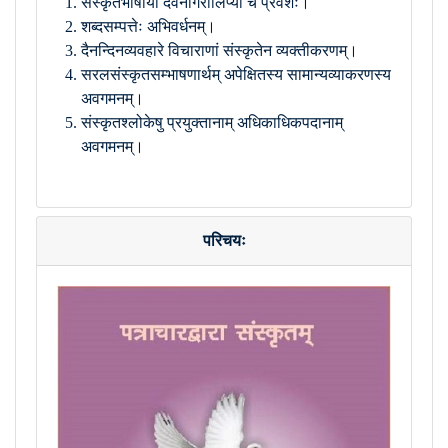
संस्कृतभाषायां देवनागरीलिप्यां च प्रवेशः।
शब्दसम्पत्तेः अभिवर्धनम्।
दैनन्दिनव्यवहारे विचाराणां संस्कृतेन व्यक्तीकरणम्।
सरलसंस्कृतसम्भाषणार्थम् अपेक्षितस्य सामान्यव्याकरणस्य
अवगमनम्।
संस्कृतश्लोकेषु प्रयुक्तानाम् अधिकाधिकपदानाम्
अवगमनम्।
परिचयः