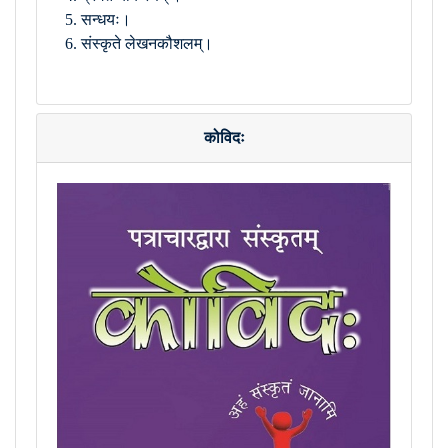
सन्धयः।
संस्कृते लेखनकौशलम्।
कोविदः