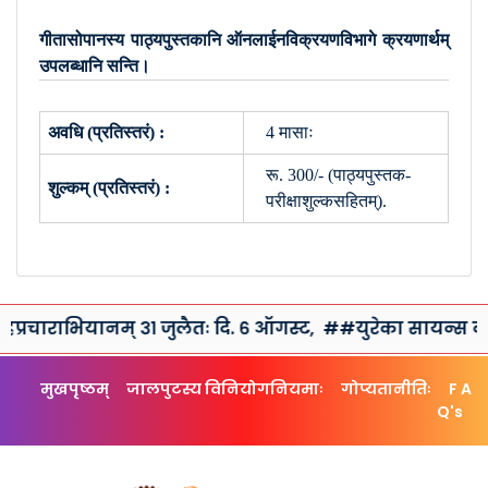
गीतासोपानस्य पाठ्यपुस्तकानि ऑनलाईनविक्रयणविभागे क्रयणार्थम्
उपलब्धानि सन्ति।
अवधि (प्रतिस्तरं) :
4 मासाः
रू. 300/- (पाठ्यपुस्तक-
शुल्कम् (प्रतिस्तरं) :
परीक्षाशुल्कसहितम्).
रचाराभियानम् ३१ जुलैतः दि. ६ ऑगस्ट,
##युरेका सायन्स क्लब त
मुखपृष्ठम्
जालपुटस्य विनियोगनियमाः
गोप्यतानीतिः
F A
Q's