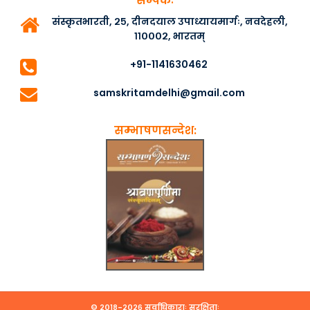
सम्पर्कः
संस्कृतभारती, २५, दीनदयाल उपाध्यायमार्गः, नवदेहली,
११०००२, भारतम्
+91-1141630462
samskritamdelhi@gmail.com
सम्भाषणसन्देश:
© २०१८-२०२६ सर्वाधिकाराः सुरक्षिताः