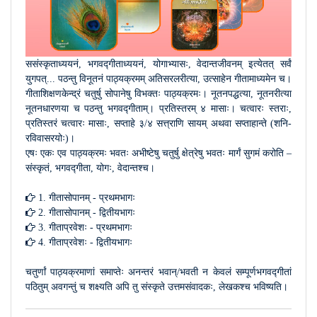
ससंस्कृताध्ययनं, भगवद्गीताध्ययनं, योगाभ्यासः, वेदान्तजीवनम् इत्येतत् सर्वं
युगपत्... पठन्तु विनूतनं पाठ्यक्रमम् अतिसरलरीत्या, उत्साहेन गीतामाध्यमेन च।
गीताशिक्षणकेन्द्रं चतुर्षु सोपानेषु विभक्तः पाठ्यक्रमः। नूतनपद्धत्या, नूतनरीत्या
नूतनधारणया च पठन्तु भगवद्गीताम्। प्रतिस्तरम् ४ मासाः। चत्वारः स्तराः,
प्रतिस्तरं चत्वारः मासाः, सप्ताहे ३/४ सत्त्राणि सायम् अथवा सप्ताहान्ते (शनि-
रविवासरयोः)।
एषः एकः एव पाठ्यक्रमः भवतः अभीष्टेषु चतुर्षु क्षेत्रेषु भवतः मार्गं सुगमं करोति –
संस्कृतं, भगवद्गीता, योगः, वेदान्तश्च।
1. गीतासोपानम् - प्रथमभागः
2. गीतासोपानम् - द्वितीयभागः
3. गीताप्रवेशः - प्रथमभागः
4. गीताप्रवेशः - द्वितीयभागः
चतुर्णां पाठ्यक्रमाणां समाप्तेः अनन्तरं भवान्/भवती न केवलं सम्पूर्णभगवद्गीतां
पठितुम् अवगन्तुं च शक्ष्यति अपि तु संस्कृते उत्तमसंवादकः, लेखकश्च भविष्यति।