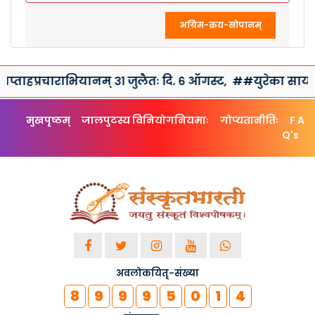
अग्रिम-क्रय-सोपानम्
्ताहप्रचाराभियानम् ३१ जुलैतः दि. ६ ऑगस्ट,
##युरेका सायन्स क
मुखपृष्ठम्
जालपुटस्य विनियोगनियमाः
गोप्यतानीतिः
F A
Q's
अवलोकयितृ-संख्या
8
9
9
9
5
0
1
4