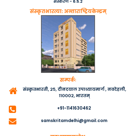
संस्करण - 6.5.2
संस्कृतभारत्या: अन्ताराष्ट्रियकेन्द्रम्
सम्पर्कः
संस्कृतभारती, २५, दीनदयाल उपाध्यायमार्गः, नवदेहली,
११०००२, भारतम्
+91-1141630462
samskritamdelhi@gmail.com