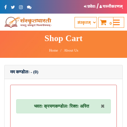
/
प्रवेशः
पञ्जीकरणम्
0
Shop Cart
Home
About Us
मम कण्डोलः - (0)
×
भवतः क्रयणकण्डोलः रिक्तः अस्ति